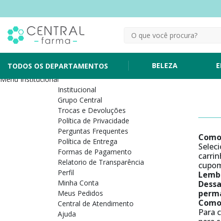
BELEZA
E
TODOS OS DEPARTAMENTOS
Menu Institucional
Institucional
Grupo Central
Trocas e Devoluções
Política de Privacidade
Perguntas Frequentes
Como 
Política de Entrega
Selec
Formas de Pagamento
carri
Relatorio de Transparência
cupom 
Perfil
Lembr
Minha Conta
Dessa
perma
Meus Pedidos
Como 
Central de Atendimento
Para 
Ajuda