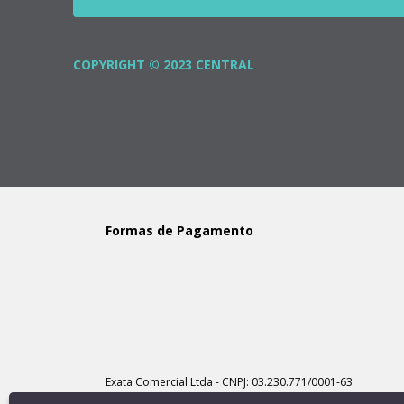
COPYRIGHT © 2023 CENTRAL
Formas de Pagamento
Exata Comercial Ltda - CNPJ: 03.230.771/0001-63
Rua Belo Horizonte, 298 - Centro - Ipatinga / MG | Tel.: 31