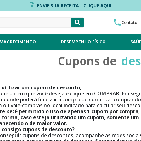
ENVIE SUA RECEITA -
CLIQUE AQUI
Contato
MAGRECIMENTO
DESEMPENHO FÍSICO
SAÚ
Cupons de
des
utilizar um cupom de desconto
,
ione o item que você deseja e clique em COMPRAR. Em segui
nho onde poderá finalizar a compra ou continuar comprand
ou vale-compras no local indicado para calcular seu descon
e-se: É permitido o uso de apenas 1 cupom por compra,
 forma, caso esteja utilizando um cupom, somente um d
necendo o de maior valor.
consigo cupons de desconto?
conseguir cupons de descontos, acompanhe as redes sociais