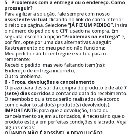
5 - Problemas com a entrega ou o endereço. Como
prosseguir?
Para agilizar a solução, fale sempre com nosso
assistente virtual
clicando no link do canto inferior
direito da página. Selecione
“JÁ FIZ UM PEDIDO”
, insira
o número do pedido e o CPF usado na compra. Em
seguida, escolha a opção
“Problemas na entrega”
e,
por fim, opte por uma das alternativas a seguir:
Rastreamento do meu pedido não funciona;
Meu pedido não foi entregue e voltou para o
remetente;
Recebi o pedido, mas veio faltando item(ns);
Endereço de entrega incorreto;
Outro problema.
6 - Troca, devoluções e cancelamento
O prazo para desistir da compra do produto é de até
7
(sete) dias corridos
a contar da data do recebimento.
O reembolso ou a troca serão realizados de acordo
com o valor total do(s) produto(s) devolvido(s).
IMPORTANTE:
para que a devolução, troca ou
cancelamento sejam autorizados, é necessário que o
produto esteja em perfeitas condições e lacrado. Veja
alguns casos:
QUANDO NÃO É POSSÍVEL A DEVOLUÇÃO?