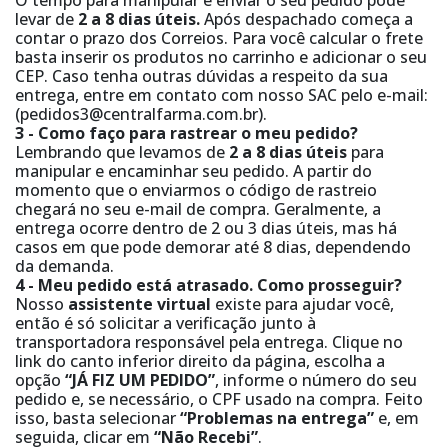
O tempo para manipular e enviar o seu pedido pode
levar de
2 a 8 dias úteis.
Após despachado começa a
contar o prazo dos Correios. Para você calcular o frete
basta inserir os produtos no carrinho e adicionar o seu
CEP. Caso tenha outras dúvidas a respeito da sua
entrega, entre em contato com nosso SAC pelo e-mail:
(pedidos3@centralfarma.com.br).
3 - Como faço para rastrear o meu pedido?
Lembrando que levamos de
2 a 8 dias úteis
para
manipular e encaminhar seu pedido. A partir do
momento que o enviarmos o código de rastreio
chegará no seu e-mail de compra. Geralmente, a
entrega ocorre dentro de 2 ou 3 dias úteis, mas há
casos em que pode demorar até 8 dias, dependendo
da demanda.
4 - Meu pedido está atrasado. Como prosseguir?
Nosso
assistente virtual
existe para ajudar você,
então é só solicitar a verificação junto à
transportadora responsável pela entrega. Clique no
link do canto inferior direito da página, escolha a
opção
“JÁ FIZ UM PEDIDO”
, informe o número do seu
pedido e, se necessário, o CPF usado na compra. Feito
isso, basta selecionar
“Problemas na entrega”
e, em
seguida, clicar em
“Não Recebi”
.