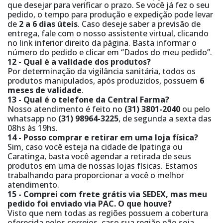
que desejar para verificar o prazo. Se você já fez o seu
pedido, o tempo para produção e expedição pode levar
de
2 a 6 dias úteis
. Caso deseje saber a previsão de
entrega, fale com o nosso assistente virtual, clicando
no link inferior direito da página. Basta informar o
número do pedido e clicar em “Dados do meu pedido”.
12 - Qual é a validade dos produtos?
Por determinação da vigilância sanitária, todos os
produtos manipulados, após produzidos, possuem
6
meses de validade
.
13 - Qual é o telefone da Central Farma?
Nosso atendimento é feito no
(31) 3801-2040
ou pelo
whatsapp no
(31) 98964-3225
, de segunda a sexta das
08hs às 19hs.
14 - Posso comprar e retirar em uma loja física?
Sim, caso você esteja na cidade de Ipatinga ou
Caratinga, basta você agendar a retirada de seus
produtos em uma de nossas lojas físicas. Estamos
trabalhando para proporcionar a você o melhor
atendimento.
15 - Comprei com frete grátis via SEDEX, mas meu
pedido foi enviado via PAC. O que houve?
Visto que nem todas as regiões possuem a cobertura
oferecida pelos correios, caso sua região não seja