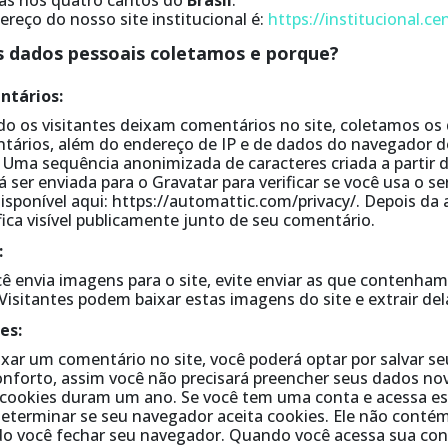
as nos quatro cantos do
Brasil
.
reço do nosso site institucional é:
https://institucional.c
s dados pessoais coletamos e porque?
tários:
o os visitantes deixam comentários no site, coletamos os
tários, além do endereço de IP e de dados do navegador do 
 Uma sequência anonimizada de caracteres criada a partir
 ser enviada para o Gravatar para verificar se você usa o ser
disponível aqui: https://automattic.com/privacy/. Depois da
 fica visível publicamente junto de seu comentário.
:
cê envia imagens para o site, evite enviar as que contenham
Visitantes podem baixar estas imagens do site e extrair del
es:
xar um comentário no site, você poderá optar por salvar seu
onforto, assim você não precisará preencher seus dados n
 cookies duram um ano. Se você tem uma conta e acessa est
determinar se seu navegador aceita cookies. Ele não cont
o você fechar seu navegador. Quando você acessa sua cont