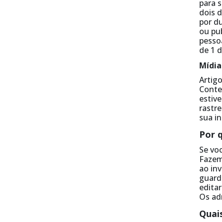
para s
dois 
por d
ou pu
pessoa
de 1 d
Mídia
Artig
Conte
estive
rastr
sua i
Por 
Se vo
Fazem
ao in
guard
edita
Os ad
Quais