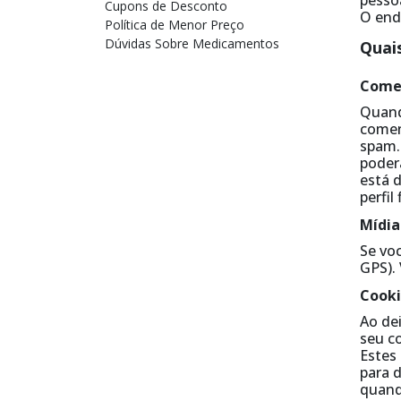
pesso
Cupons de Desconto
O ende
Política de Menor Preço
Dúvidas Sobre Medicamentos
Quai
Comen
Quand
comen
spam.
poderá
está 
perfil
Mídia
Se vo
GPS). 
Cooki
Ao dei
seu c
Estes
para 
quand