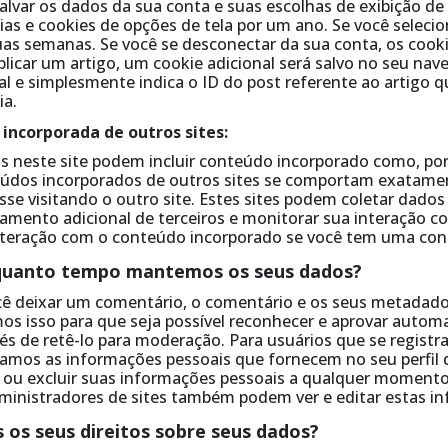
alvar os dados da sua conta e suas escolhas de exibição de
dias e cookies de opções de tela por um ano. Se você selec
uas semanas. Se você se desconectar da sua conta, os cooki
blicar um artigo, um cookie adicional será salvo no seu na
l e simplesmente indica o ID do post referente ao artigo qu
ia.
 incorporada de outros sites:
os neste site podem incluir conteúdo incorporado como, por 
údos incorporados de outros sites se comportam exatame
sse visitando o outro site. Estes sites podem coletar dados
eamento adicional de terceiros e monitorar sua interação c
nteração com o conteúdo incorporado se você tem uma cont
quanto tempo mantemos os seus dados?
cê deixar um comentário, o comentário e os seus metadado
os isso para que seja possível reconhecer e aprovar auto
vés de retê-lo para moderação. Para usuários que se regist
amos as informações pessoais que fornecem no seu perfil 
r ou excluir suas informações pessoais a qualquer momento 
ministradores de sites também podem ver e editar estas i
 os seus direitos sobre seus dados?