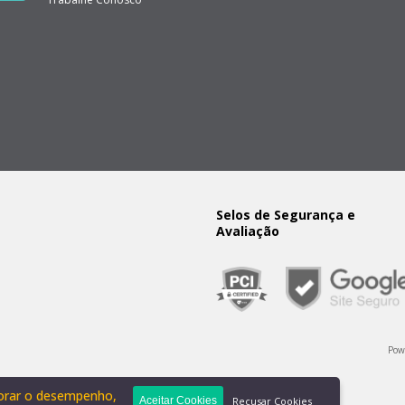
Selos de Segurança e
Avaliação
Pow
 3801 2040
horar o desempenho,
1250 | AE: 1348027 | AFE: 0980513
Recusar Cookies
Aceitar Cookies