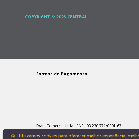
COPYRIGHT © 2023 CENTRAL
Formas de Pagamento
Exata Comercial Ltda - CNPJ: 03.230.771/0001-63
Rua Belo Horizonte, 298 - Centro - Ipatinga / MG | Tel.: 31
🍪
Utilizamos cookies para oferecer melhor experiência, mel
Responsável Técnico: Edilaine do Carmo Reis | CRF MG: 2