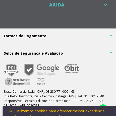
AJUDA
Formas de Pagamento
Selos de Segurança e Avaliação
Exata Comercial Ltda - CNPJ: 03.230.771/0001-63
Rua Belo Horizonte, 298 - Centro - Ipatinga / MG | Tel.: 31 3801 2040
Responsável Técnico: Edilaine do Carmo Reis | CRF MG: 21250 | AE:
1348027 | AFE: 0980513
Licença Sanitária: 007.007.2020/01280 | Certidão de Regularidade:
🍪
Utilizamos cookies para oferecer melhor experiência,
17.919