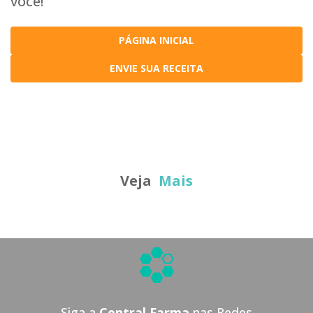
você!
PÁGINA INICIAL
ENVIE SUA RECEITA
Veja
Mais
Siga a
Central Farma
nas Redes