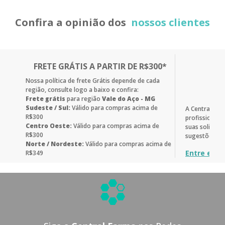
Confira a opinião dos
nossos clientes
FRETE GRÁTIS A PARTIR DE R$300*
Nossa política de frete Grátis depende de cada
região, consulte logo a baixo e confira:
Frete grátis
para região
Vale do Aço - MG
Sudeste / Sul:
Válido para compras acima de
A Central Fa
R$300
profissionais
Centro Oeste:
Válido para compras acima de
suas solicitaç
R$300
sugestões.
Norte / Nordeste:
Válido para compras acima de
Entre em c
R$349