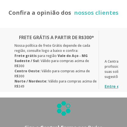
Confira a opinião dos
nossos clientes
FRETE GRÁTIS A PARTIR DE R$300*
Nossa política de frete Grátis depende de cada
região, consulte logo a baixo e confira:
Frete grátis
para região
Vale do Aço - MG
Sudeste / Sul:
Válido para compras acima de
A Central Fa
R$300
profissionais
Centro Oeste:
Válido para compras acima de
suas solicitaç
R$300
sugestões.
Norte / Nordeste:
Válido para compras acima de
Entre em c
R$349