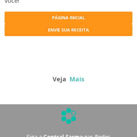
você!
PÁGINA INICIAL
ENVIE SUA RECEITA
Veja
Mais
Siga a
Central Farma
nas Redes