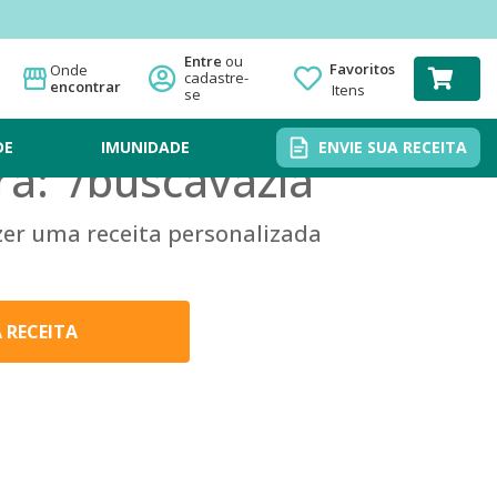
Favoritos
Onde
encontrar
Itens
DE
IMUNIDADE
ENVIE SUA RECEITA
a: '
/buscavazia
'
zer uma receita personalizada
A RECEITA