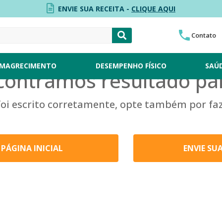
ENVIE SUA RECEITA -
CLIQUE AQUI
Contato
MAGRECIMENTO
DESEMPENHO FÍSICO
SAÚ
contramos resultado par
 foi escrito corretamente, opte também por fa
PÁGINA INICIAL
ENVIE SU