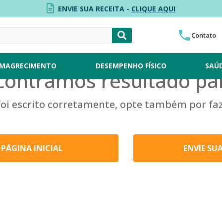
ENVIE SUA RECEITA -
CLIQUE AQUI
Contato
MAGRECIMENTO
DESEMPENHO FÍSICO
SAÚ
contramos resultado par
 foi escrito corretamente, opte também por fa
PÁGINA INICIAL
ENVIE SU