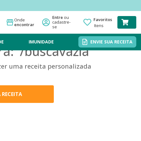
Favoritos
Onde
encontrar
Itens
DE
IMUNIDADE
ENVIE SUA RECEITA
a: '
/buscavazia
'
zer uma receita personalizada
A RECEITA