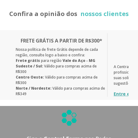
Confira a opinião dos
nossos clientes
FRETE GRÁTIS A PARTIR DE R$300*
Nossa política de frete Grátis depende de cada
região, consulte logo a baixo e confira:
Frete grátis
para região
Vale do Aço - MG
Sudeste / Sul:
Válido para compras acima de
A Central Fa
R$300
profissionais
Centro Oeste:
Válido para compras acima de
suas solicitaç
R$300
sugestões.
Norte / Nordeste:
Válido para compras acima de
Entre em c
R$349